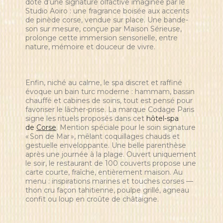
doté d’une signature olfactive imaginée par le
Studio Aoiro : une fragrance boisée aux accents
de pinède corse, vendue sur place. Une bande-
son sur mesure, conçue par Maison Sérieuse,
prolonge cette immersion sensorielle, entre
nature, mémoire et douceur de vivre.
Enfin, niché au calme, le spa discret et raffiné
évoque un bain turc moderne : hammam, bassin
chauffé et cabines de soins, tout est pensé pour
favoriser le lâcher-prise. La marque Codage Paris
signe les rituels proposés dans cet
hôtel-spa
de
Corse
. Mention spéciale pour le soin signature
« Son de Mar », mêlant coquillages chauds et
gestuelle enveloppante. Une belle parenthèse
après une journée à la plage. Ouvert uniquement
le soir, le restaurant de 100 couverts propose une
carte courte, fraîche, entièrement maison. Au
menu : inspirations marines et touches corses —
thon cru façon tahitienne, poulpe grillé, agneau
confit ou loup en croûte de châtaigne.