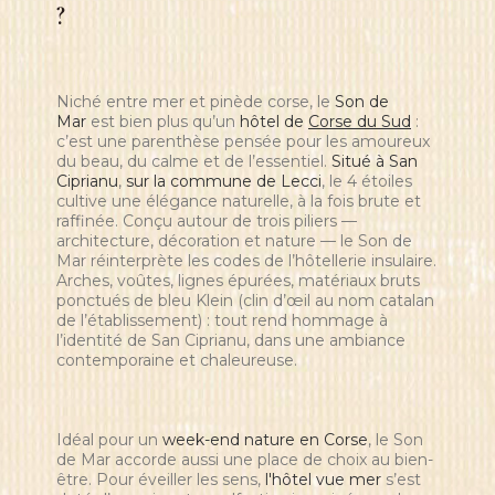
?
Niché entre mer et pinède corse, le
Son de
Mar
est bien plus qu’un
hôtel de
Corse du Sud
:
c’est une parenthèse pensée pour les amoureux
du beau, du calme et de l’essentiel.
Situé à San
Ciprianu
,
sur la commune de Lecci
, le 4 étoiles
cultive une élégance naturelle, à la fois brute et
raffinée. Conçu autour de trois piliers —
architecture, décoration et nature — le Son de
Mar réinterprète les codes de l’hôtellerie insulaire.
Arches, voûtes, lignes épurées, matériaux bruts
ponctués de bleu Klein (clin d’œil au nom catalan
de l’établissement) : tout rend hommage à
l’identité de San Ciprianu, dans une ambiance
contemporaine et chaleureuse.
Idéal pour un
week-end nature en Corse
, le Son
de Mar accorde aussi une place de choix au bien-
être. Pour éveiller les sens,
l'hôtel vue mer
s’est