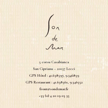
5 corsu Casabianca
San Ciprianu – 20137 Lecci
GPS Hôtel :
41.638597, 9.346859
GPS Restaurant :
41.638361, 9.346552
front@sondemar.fr
+33 (0) 4 20 19 03 35