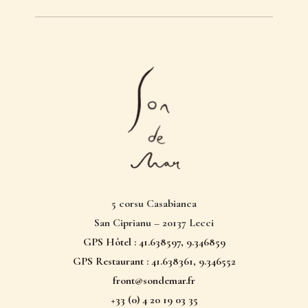
5 corsu Casabianca
San Ciprianu – 20137 Lecci
GPS Hôtel :
41.638597, 9.346859
GPS Restaurant :
41.638361, 9.346552
front@sondemar.fr
+33 (0) 4 20 19 03 35