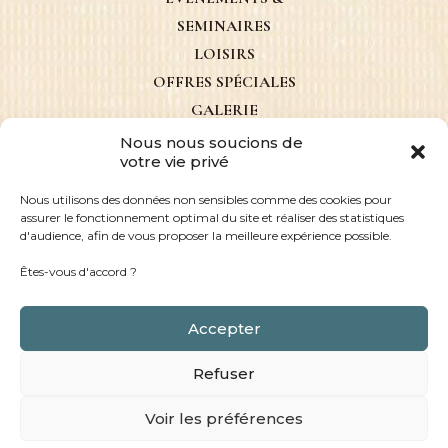
SEMINAIRES
LOISIRS
OFFRES SPÉCIALES
GALERIE
ACTUALITÉS
Nous nous soucions de
votre vie privé
CONTACT
Nous utilisons des données non sensibles comme des cookies pour
assurer le fonctionnement optimal du site et réaliser des statistiques
d'audience, afin de vous proposer la meilleure expérience possible.
Êtes-vous d'accord ?
Accepter
© 2026 SON DE MAR
DESIGN BY
RSK
|
MENTIONS LÉGALES
CGV
RÈGLEMENT
|
|
|
Refuser
INTÉRIEUR
CONFIDENTIALITÉ
|
Voir les préférences