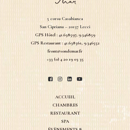
5 corsu Casabianca
San Ciprianu – 20137 Lecci
GPS Hôtel :
41.638597, 9.346859
GPS Restaurant :
41.638361, 9.346552
front@sondemar.fr
+33 (0) 4 20 19 03 35
ACCUEIL
CHAMBRES
RESTAURANT
SPA
ÉVÈNEMENTS &