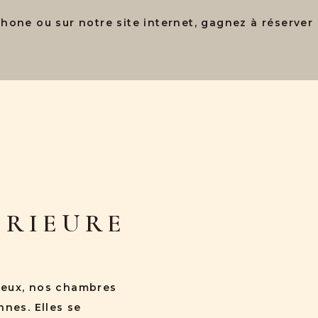
phone ou sur notre site internet, gagnez à réserver 
ÉRIEURE
reux, nos chambres
nnes. Elles se