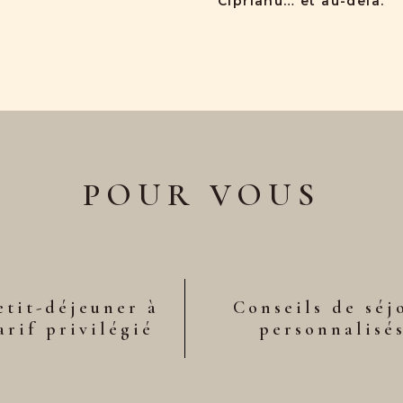
Ciprianu… et au-delà.
POUR VOUS
etit-déjeuner à
Conseils de séj
arif privilégié
personnalisé