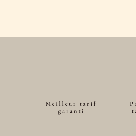
Meilleur tarif
P
garanti
t