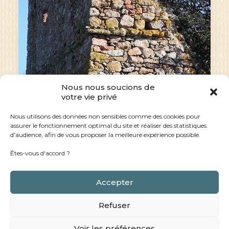
Nous nous soucions de
votre vie privé
Nous utilisons des données non sensibles comme des cookies pour
Les tours génoises de la
assurer le fonctionnement optimal du site et réaliser des statistiques
région de Saint Cyprien
d'audience, afin de vous proposer la meilleure expérience possible.
Êtes-vous d'accord ?
Les tours génoises de la région de Saint
CyprienRiche d’un patrimoine…
Accepter
Refuser
by admin_sdm
Voir les préférences